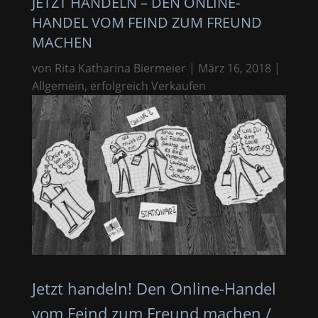
JETZT HANDELN – DEN ONLINE-
HANDEL VOM FEIND ZUM FREUND
MACHEN
von
Rita Katharina Biermeier
|
März 16, 2018
|
Allgemein
,
erfolgreich Verkaufen
Jetzt handeln! Den Online-Handel
vom Feind zum Freund machen /