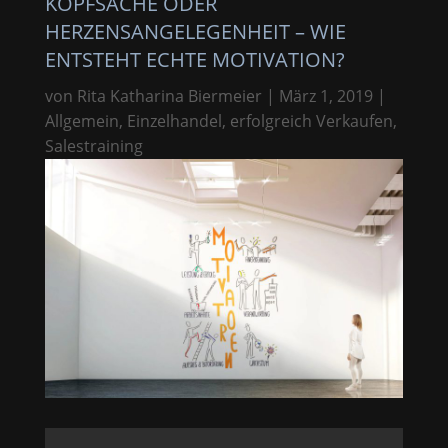
KOPFSACHE ODER
HERZENSANGELEGENHEIT – WIE
ENTSTEHT ECHTE MOTIVATION?
von
Rita Katharina Biermeier
|
März 1, 2019
|
Allgemein
,
Einzelhandel
,
erfolgreich Verkaufen
,
Salestraining