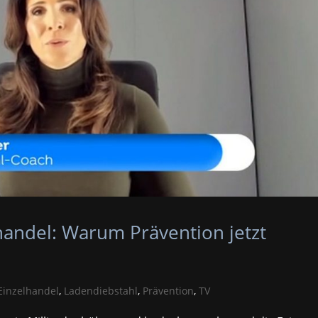
handel: Warum Prävention jetzt
Einzelhandel
,
Ladendiebstahl
,
Prävention
,
TV