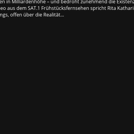
den in Milliardenhöhe – und bedroht zunehmend die Existen
deo aus dem SAT.1 Frühstücksfernsehen spricht Rita Kathar
gs, offen über die Realität...