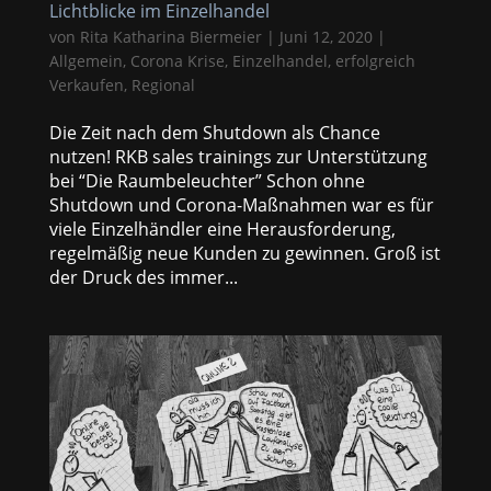
Lichtblicke im Einzelhandel
von
Rita Katharina Biermeier
|
Juni 12, 2020
|
Allgemein
,
Corona Krise
,
Einzelhandel
,
erfolgreich
Verkaufen
,
Regional
Die Zeit nach dem Shutdown als Chance
nutzen! RKB sales trainings zur Unterstützung
bei “Die Raumbeleuchter” Schon ohne
Shutdown und Corona-Maßnahmen war es für
viele Einzelhändler eine Herausforderung,
regelmäßig neue Kunden zu gewinnen. Groß ist
der Druck des immer...