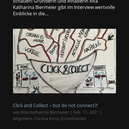
schauen! Gründerin und Inhaberin Rita
Katharina Biermeier gibt im Interview wertvolle
Einblicke in die...
Click and Collect – but do not connect?!
von
Rita Katharina Biermeier
|
Feb. 11, 2021
|
Allgemein
,
Corona Krise
,
Einzelhandel