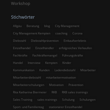
Workshop
Stichwörter
Allgäu
Beratung
blog
City Management
City Management Kempten
coaching
Corona
Diebstahl
Diebstahlprävention
Einkaufserlebnis
Einzelhandel
Einzelhändler
erfolgreiches Verkaufen
Fachkräfte
Fachkräftemangel
Führungskräfte
Handel
Interview
Kempten
Kinder
Kommunikation
Kunden
Ladendiebstahl
Mitarbeiter
Mitarbeiterdiebstahl
mitarbeitermotivation
Mitarbeiterschulungen
Motivation
Prävention
Rita Katharina Biermeier
RKB
RKB sales trainings
Sales Training
sales trainings
Schulung
Schulungen
Sport- und Familientag
stationärer Einzelhandel