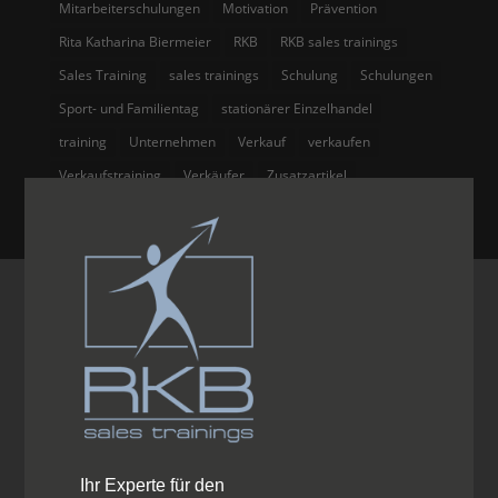
Mitarbeiterschulungen
Motivation
Prävention
Rita Katharina Biermeier
RKB
RKB sales trainings
Sales Training
sales trainings
Schulung
Schulungen
Sport- und Familientag
stationärer Einzelhandel
training
Unternehmen
Verkauf
verkaufen
Verkaufstraining
Verkäufer
Zusatzartikel
Ihr Experte für den