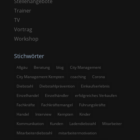
Stellenangebote
Trainer
TV
Vortrag
Workshop
Stichwörter
Allgäu
Beratung
blog
City Management
City Management Kempten
coaching
Corona
Diebstahl
Diebstahlprävention
Einkaufserlebnis
Einzelhandel
Einzelhändler
erfolgreiches Verkaufen
Fachkräfte
Fachkräftemangel
Führungskräfte
Handel
Interview
Kempten
Kinder
Kommunikation
Kunden
Ladendiebstahl
Mitarbeiter
Mitarbeiterdiebstahl
mitarbeitermotivation