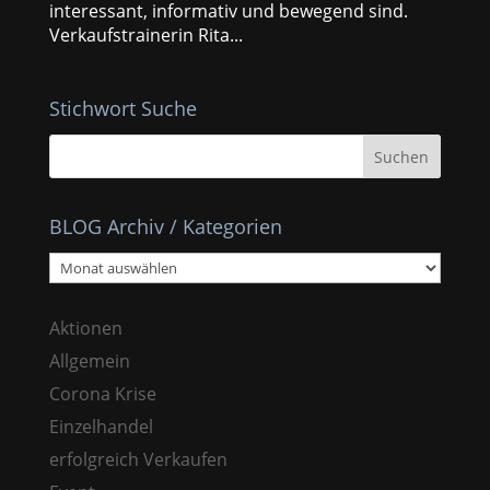
interessant, informativ und bewegend sind.
Verkaufstrainerin Rita...
Stichwort Suche
BLOG Archiv / Kategorien
BLOG
Archiv
/
Aktionen
Kategorien
Allgemein
Corona Krise
Einzelhandel
erfolgreich Verkaufen