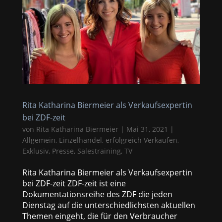
Rita Katharina Biermeier als Verkaufsexpertin
bei ZDF-zeit
von
Rita Katharina Biermeier
|
Mai 31, 2021
|
Allgemein
,
Einzelhandel
,
erfolgreich Verkaufen
,
Exklusiv
,
Presse
,
Salestraining
,
TV
Rita Katharina Biermeier als Verkaufsexpertin
bei ZDF-zeit ZDF-zeit ist eine
Dokumentationsreihe des ZDF die jeden
Dienstag auf die unterschiedlichsten aktuellen
Themen eingeht, die für den Verbraucher