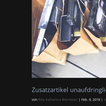
Zusatzartikel unaufdringli
von
Rita Katharina Biermeier
|
Feb. 8, 2018
|
e