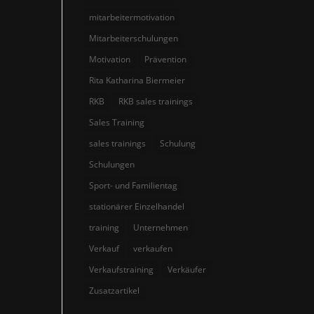
mitarbeitermotivation
Mitarbeiterschulungen
Motivation
Prävention
Rita Katharina Biermeier
RKB
RKB sales trainings
Sales Training
sales trainings
Schulung
Schulungen
Sport- und Familientag
stationärer Einzelhandel
training
Unternehmen
Verkauf
verkaufen
Verkaufstraining
Verkäufer
Zusatzartikel