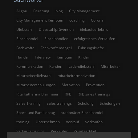
Allgäu
Beratung
blog
City Management
City Management Kempten
coaching
Corona
Diebstahl
Diebstahlprävention
Einkaufserlebnis
Einzelhandel
Einzelhändler
erfolgreiches Verkaufen
Fachkräfte
Fachkräftemangel
Führungskräfte
Handel
Interview
Kempten
Kinder
Kommunikation
Kunden
Ladendiebstahl
Mitarbeiter
Mitarbeiterdiebstahl
mitarbeitermotivation
Mitarbeiterschulungen
Motivation
Prävention
Rita Katharina Biermeier
RKB
RKB sales trainings
Sales Training
sales trainings
Schulung
Schulungen
Sport- und Familientag
stationärer Einzelhandel
training
Unternehmen
Verkauf
verkaufen
Verkaufstraining
Verkäufer
Zusatzartikel