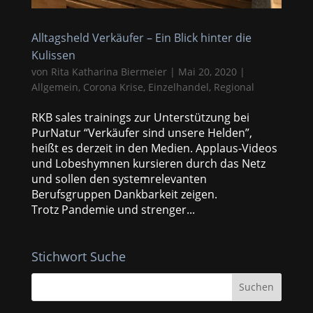
Alltagsheld Verkäufer – Ein Blick hinter die
Kulissen
von
Rita Katharina Biermeier
|
Mai 20, 2020
|
Allgemein
,
Corona Krise
,
Einzelhandel
,
Regional
RKB sales trainings zur Unterstützung bei
PurNatur “Verkäufer sind unsere Helden”,
heißt es derzeit in den Medien. Applaus-Videos
und Lobeshymnen kursieren durch das Netz
und sollen den systemrelevanten
Berufsgruppen Dankbarkeit zeigen.
Trotz Pandemie und strenger...
Stichwort Suche