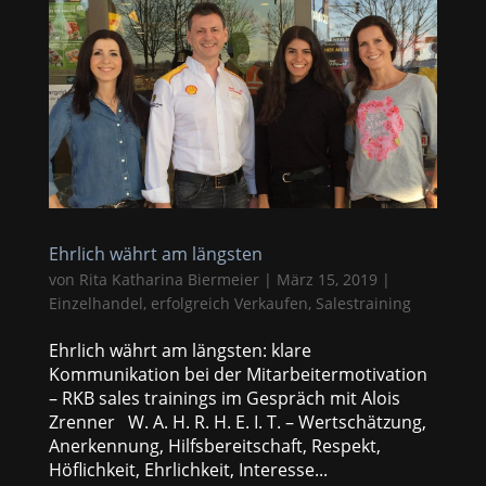
Ehrlich währt am längsten
von
Rita Katharina Biermeier
|
März 15, 2019
|
Einzelhandel
,
erfolgreich Verkaufen
,
Salestraining
Ehrlich währt am längsten: klare
Kommunikation bei der Mitarbeitermotivation
– RKB sales trainings im Gespräch mit Alois
Zrenner W. A. H. R. H. E. I. T. – Wertschätzung,
Anerkennung, Hilfsbereitschaft, Respekt,
Höflichkeit, Ehrlichkeit, Interesse...