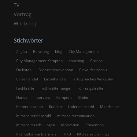
TV
Vortrag
Workshop
Stichwörter
Allgäu
Beratung
blog
City Management
City Management Kempten
coaching
Corona
Diebstahl
Diebstahlprävention
Einkaufserlebnis
Einzelhandel
Einzelhändler
erfolgreiches Verkaufen
Fachkräfte
Fachkräftemangel
Führungskräfte
Handel
Interview
Kempten
Kinder
Kommunikation
Kunden
Ladendiebstahl
Mitarbeiter
Mitarbeiterdiebstahl
mitarbeitermotivation
Mitarbeiterschulungen
Motivation
Prävention
Rita Katharina Biermeier
RKB
RKB sales trainings