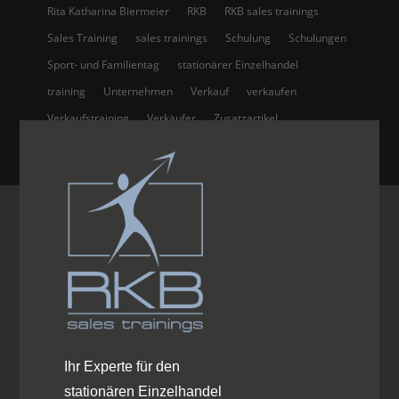
Rita Katharina Biermeier
RKB
RKB sales trainings
Sales Training
sales trainings
Schulung
Schulungen
Sport- und Familientag
stationärer Einzelhandel
training
Unternehmen
Verkauf
verkaufen
Verkaufstraining
Verkäufer
Zusatzartikel
Ihr Experte für den
stationären Einzelhandel