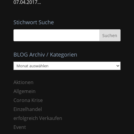
07.04.2017...
Stichwort Suche
BLOG Archiv / Kategorien
BLOG
Archiv
/
Aktionen
Kategorien
Allgemein
Corona Krise
Einzelhandel
erfolgreich Verkaufen
Event