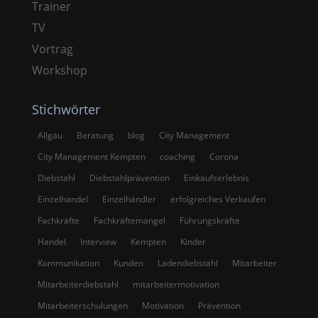
Trainer
TV
Vortrag
Workshop
Stichwörter
Allgäu
Beratung
blog
City Management
City Management Kempten
coaching
Corona
Diebstahl
Diebstahlprävention
Einkaufserlebnis
Einzelhandel
Einzelhändler
erfolgreiches Verkaufen
Fachkräfte
Fachkräftemangel
Führungskräfte
Handel
Interview
Kempten
Kinder
Kommunikation
Kunden
Ladendiebstahl
Mitarbeiter
Mitarbeiterdiebstahl
mitarbeitermotivation
Mitarbeiterschulungen
Motivation
Prävention