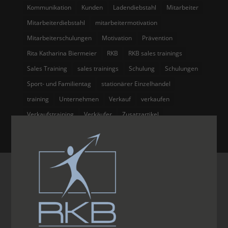
Kommunikation
Kunden
Ladendiebstahl
Mitarbeiter
Mitarbeiterdiebstahl
mitarbeitermotivation
Mitarbeiterschulungen
Motivation
Prävention
Rita Katharina Biermeier
RKB
RKB sales trainings
Sales Training
sales trainings
Schulung
Schulungen
Sport- und Familientag
stationärer Einzelhandel
training
Unternehmen
Verkauf
verkaufen
Verkaufstraining
Verkäufer
Zusatzartikel