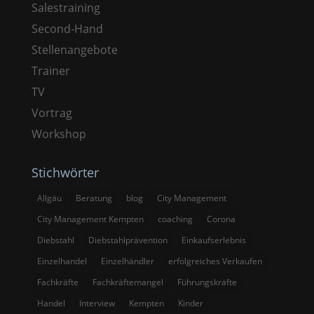
Salestraining
Second-Hand
Stellenangebote
Trainer
TV
Vortrag
Workshop
Stichwörter
Allgäu
Beratung
blog
City Management
City Management Kempten
coaching
Corona
Diebstahl
Diebstahlprävention
Einkaufserlebnis
Einzelhandel
Einzelhändler
erfolgreiches Verkaufen
Fachkräfte
Fachkräftemangel
Führungskräfte
Handel
Interview
Kempten
Kinder