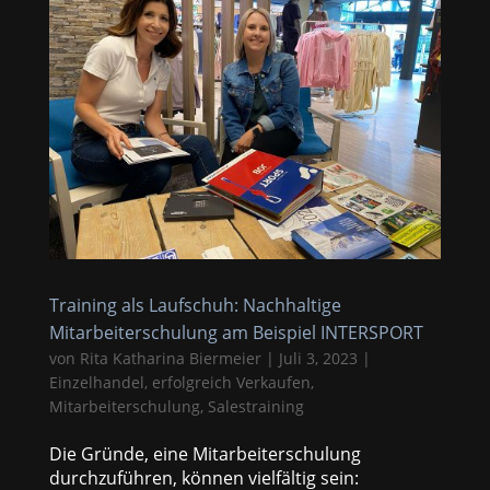
Training als Laufschuh: Nachhaltige
Mitarbeiterschulung am Beispiel INTERSPORT
von
Rita Katharina Biermeier
|
Juli 3, 2023
|
Einzelhandel
,
erfolgreich Verkaufen
,
Mitarbeiterschulung
,
Salestraining
Die Gründe, eine Mitarbeiterschulung
durchzuführen, können vielfältig sein: