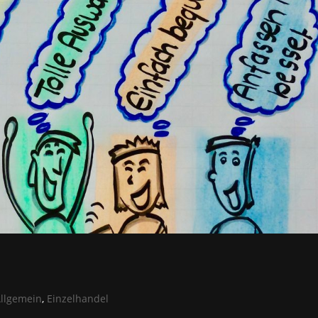
llgemein
,
Einzelhandel