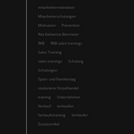
mitarbeitermotivation
Mitarbeiterschulungen
Motivation
Prävention
Rita Katharina Biermeier
RKB
RKB sales trainings
Sales Training
sales trainings
Schulung
Schulungen
Sport- und Familientag
stationärer Einzelhandel
training
Unternehmen
Verkauf
verkaufen
Verkaufstraining
Verkäufer
Zusatzartikel