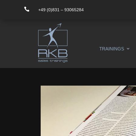

+49 (0)831 – 93065284
TRAININGS