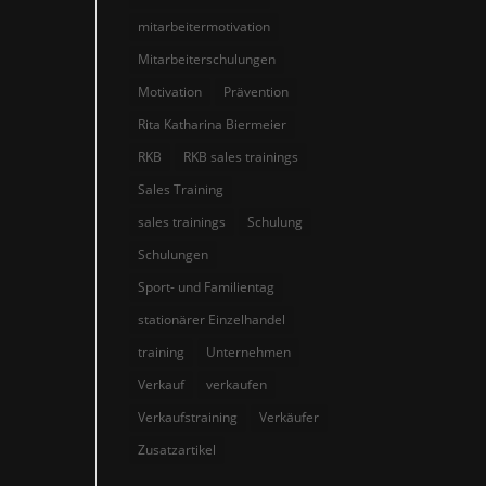
mitarbeitermotivation
Mitarbeiterschulungen
Motivation
Prävention
Rita Katharina Biermeier
RKB
RKB sales trainings
Sales Training
sales trainings
Schulung
Schulungen
Sport- und Familientag
stationärer Einzelhandel
training
Unternehmen
Verkauf
verkaufen
Verkaufstraining
Verkäufer
Zusatzartikel