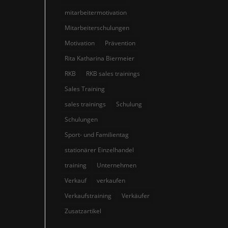
mitarbeitermotivation
Mitarbeiterschulungen
Motivation
Prävention
Rita Katharina Biermeier
RKB
RKB sales trainings
Sales Training
sales trainings
Schulung
Schulungen
Sport- und Familientag
stationärer Einzelhandel
training
Unternehmen
Verkauf
verkaufen
Verkaufstraining
Verkäufer
Zusatzartikel