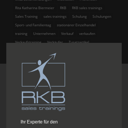
Rita Katharina Biermeier
RKB
RKB sales trainings
Sales Training
sales trainings
Schulung
Schulungen
Sport- und Familientag
stationärer Einzelhandel
training
Unternehmen
Verkauf
verkaufen
Verkaufstraining
Verkäufer
Zusatzartikel
Ihr Experte für den