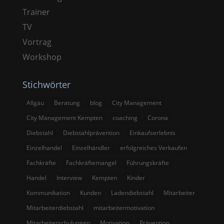
Trainer
TV
Vortrag
Workshop
Stichwörter
Allgäu
Beratung
blog
City Management
City Management Kempten
coaching
Corona
Diebstahl
Diebstahlprävention
Einkaufserlebnis
Einzelhandel
Einzelhändler
erfolgreiches Verkaufen
Fachkräfte
Fachkräftemangel
Führungskräfte
Handel
Interview
Kempten
Kinder
Kommunikation
Kunden
Ladendiebstahl
Mitarbeiter
Mitarbeiterdiebstahl
mitarbeitermotivation
Mitarbeiterschulungen
Motivation
Prävention