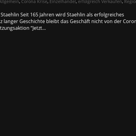
Allgemein
,
Corona Krise
,
Einzelhandel
,
erfolgreich Verkaufen
,
Regio
Staehlin Seit 165 Jahren wird Staehlin als erfolgreiches
 langer Geschichte bleibt das Geschäft nicht von der Coro
ungsaktion “Jetzt...