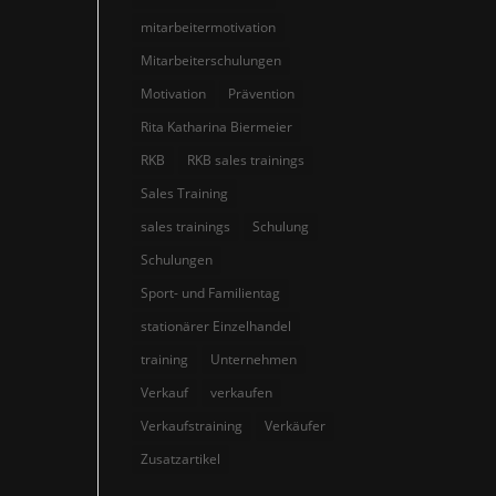
mitarbeitermotivation
Mitarbeiterschulungen
Motivation
Prävention
Rita Katharina Biermeier
RKB
RKB sales trainings
Sales Training
sales trainings
Schulung
Schulungen
Sport- und Familientag
stationärer Einzelhandel
training
Unternehmen
Verkauf
verkaufen
Verkaufstraining
Verkäufer
Zusatzartikel