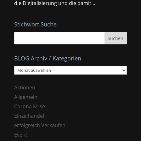
die Digitalisierung und die damit...
Stichwort Suche
BLOG Archiv / Kategorien
BLOG
Archiv
/
Aktionen
Kategorien
Allgemein
Corona Krise
Einzelhandel
erfolgreich Verkaufen
Event