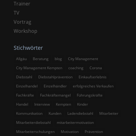
Trainer
TV
Vortrag
Workshop
Stichwörter
Allgäu
Beratung
blog
City Management
City Management Kempten
coaching
Corona
Diebstahl
Diebstahlprävention
Einkaufserlebnis
Einzelhandel
Einzelhändler
erfolgreiches Verkaufen
Fachkräfte
Fachkräftemangel
Führungskräfte
Handel
Interview
Kempten
Kinder
Kommunikation
Kunden
Ladendiebstahl
Mitarbeiter
Mitarbeiterdiebstahl
mitarbeitermotivation
Mitarbeiterschulungen
Motivation
Prävention