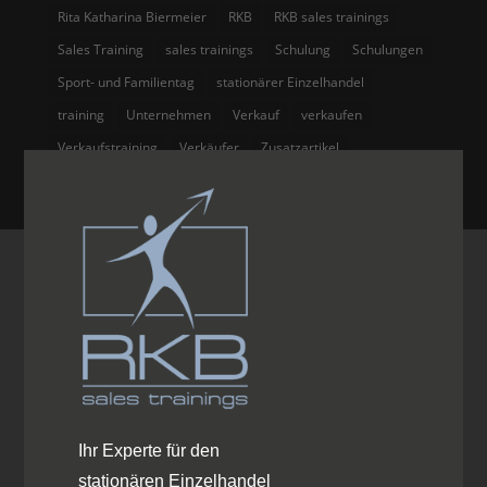
Rita Katharina Biermeier
RKB
RKB sales trainings
Sales Training
sales trainings
Schulung
Schulungen
Sport- und Familientag
stationärer Einzelhandel
training
Unternehmen
Verkauf
verkaufen
Verkaufstraining
Verkäufer
Zusatzartikel
Ihr Experte für den
stationären Einzelhandel