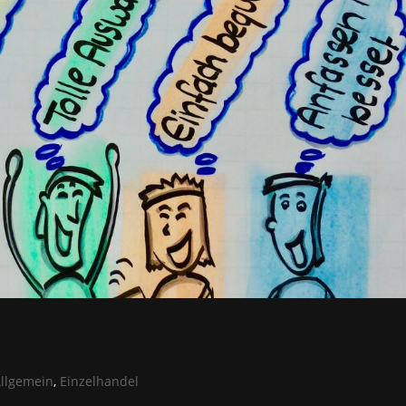
llgemein
,
Einzelhandel