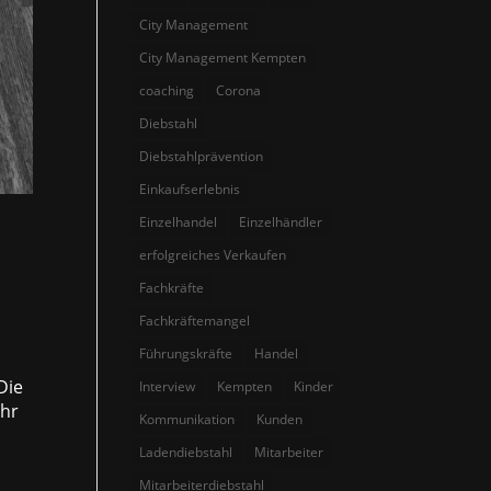
City Management
City Management Kempten
coaching
Corona
Diebstahl
Diebstahlprävention
Einkaufserlebnis
Einzelhandel
Einzelhändler
erfolgreiches Verkaufen
Fachkräfte
Fachkräftemangel
Führungskräfte
Handel
Die
Interview
Kempten
Kinder
ehr
Kommunikation
Kunden
Ladendiebstahl
Mitarbeiter
Mitarbeiterdiebstahl