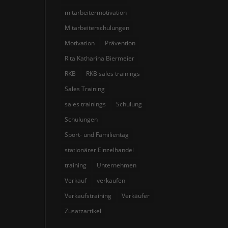
mitarbeitermotivation
Mitarbeiterschulungen
Motivation
Prävention
Rita Katharina Biermeier
RKB
RKB sales trainings
Sales Training
sales trainings
Schulung
Schulungen
Sport- und Familientag
stationärer Einzelhandel
training
Unternehmen
Verkauf
verkaufen
Verkaufstraining
Verkäufer
Zusatzartikel