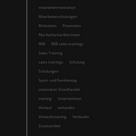
mitarbeitermotivation
Mitarbeiterschulungen
Motivation
Prävention
Rita Katharina Biermeier
RKB
RKB sales trainings
Sales Training
sales trainings
Schulung
Schulungen
Sport- und Familientag
stationärer Einzelhandel
training
Unternehmen
Verkauf
verkaufen
Verkaufstraining
Verkäufer
Zusatzartikel