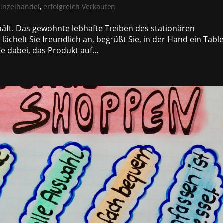
Einzelhandel
,
erfolgreich Verkaufen
schäft. Das gewohnte lebhafte Treiben des stationären
lächelt Sie freundlich an, begrüßt Sie, in der Hand ein Table
 dabei, das Produkt auf...