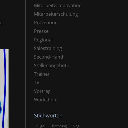
Mitarbeitermotivation
Mitarbeiterschulung
t.
Prävention
Presse
Regional
Salestraining
Second-Hand
Stellenangebote
Trainer
TV
Vortrag
Workshop
Stichwörter
Allgäu
Beratung
blog