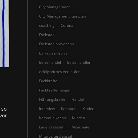
City Management
City Management Kempten
coaching
Corona
Diebstahl
Diebstahlprävention
Einkaufserlebnis
Einzelhandel
Einzelhändler
erfolgreiches Verkaufen
Fachkräfte
Fachkräftemangel
Führungskräfte
Handel
 so
Interview
Kempten
Kinder
 vor
Kommunikation
Kunden
Ladendiebstahl
Mitarbeiter
Mitarbeiterdiebstahl