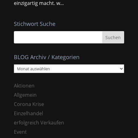
einzigartig macht. w...
Stichwort Suche
BLOG Archiv / Kategorien
BLOG
Archiv
/
Aktionen
Kategorien
Allgemein
Corona Krise
Einzelhandel
erfolgreich Verkaufen
Event