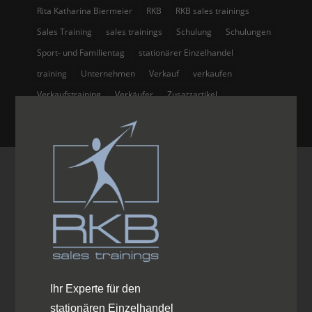
Rita Katharina Biermeier
RKB
RKB sales trainings
Sales Training
sales trainings
Schulung
Schulungen
Sport- und Familientag
stationärer Einzelhandel
training
Unternehmen
Verkauf
verkaufen
Verkaufstraining
Verkäufer
Zusatzartikel
Ihr Experte für den
stationären Einzelhandel