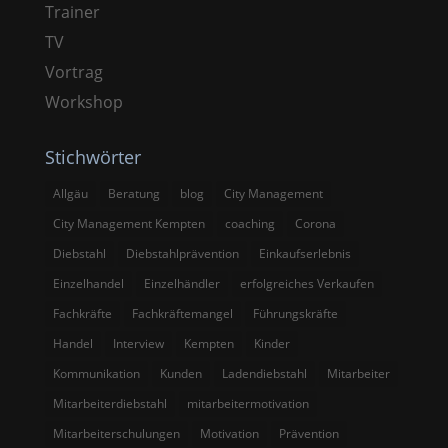
Trainer
TV
Vortrag
Workshop
Stichwörter
Allgäu
Beratung
blog
City Management
City Management Kempten
coaching
Corona
Diebstahl
Diebstahlprävention
Einkaufserlebnis
Einzelhandel
Einzelhändler
erfolgreiches Verkaufen
Fachkräfte
Fachkräftemangel
Führungskräfte
Handel
Interview
Kempten
Kinder
Kommunikation
Kunden
Ladendiebstahl
Mitarbeiter
Mitarbeiterdiebstahl
mitarbeitermotivation
Mitarbeiterschulungen
Motivation
Prävention