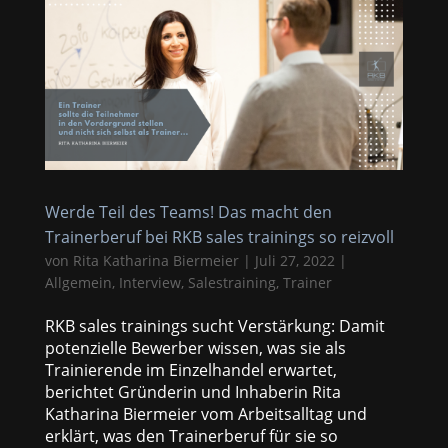
Werde Teil des Teams! Das macht den
Trainerberuf bei RKB sales trainings so reizvoll
von
Rita Katharina Biermeier
|
Juli 27, 2022
|
Allgemein
,
Interview
,
Salestraining
,
Trainer
RKB sales trainings sucht Verstärkung: Damit
potenzielle Bewerber wissen, was sie als
Trainierende im Einzelhandel erwartet,
berichtet Gründerin und Inhaberin Rita
Katharina Biermeier vom Arbeitsalltag und
erklärt, was den Trainerberuf für sie so