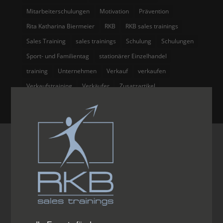
Mitarbeiterschulungen
Motivation
Prävention
Rita Katharina Biermeier
RKB
RKB sales trainings
Sales Training
sales trainings
Schulung
Schulungen
Sport- und Familientag
stationärer Einzelhandel
training
Unternehmen
Verkauf
verkaufen
Verkaufstraining
Verkäufer
Zusatzartikel