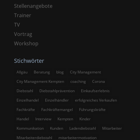
Stellenangebote
Trainer
TV
Vortrag
Workshop
Stichwörter
Allgäu
Beratung
blog
City Management
City Management Kempten
coaching
Corona
Diebstahl
Diebstahlprävention
Einkaufserlebnis
Einzelhandel
Einzelhändler
erfolgreiches Verkaufen
Fachkräfte
Fachkräftemangel
Führungskräfte
Handel
Interview
Kempten
Kinder
Kommunikation
Kunden
Ladendiebstahl
Mitarbeiter
Mitarbeiterdiebstahl
mitarbeitermotivation