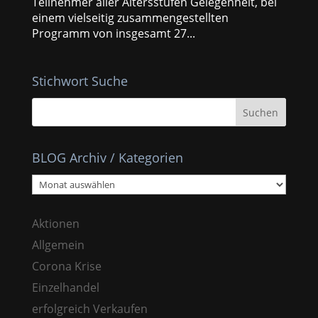
Teilnehmer aller Altersstufen Gelegenheit, bei
einem vielseitig zusammengestellten
Programm von insgesamt 27...
Stichwort Suche
BLOG Archiv / Kategorien
BLOG
Archiv
/
Aktionen
Kategorien
Allgemein
Corona Krise
Einzelhandel
erfolgreich Verkaufen