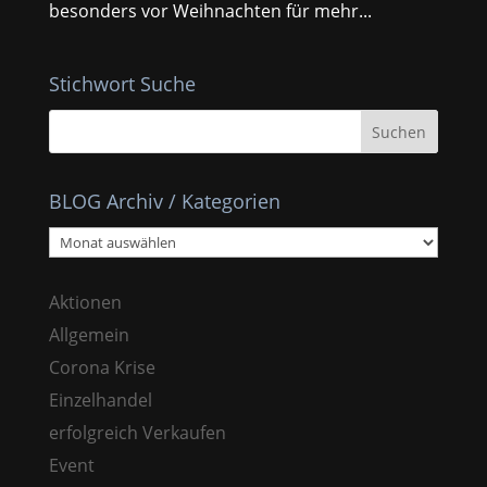
besonders vor Weihnachten für mehr...
Stichwort Suche
BLOG Archiv / Kategorien
BLOG
Archiv
/
Aktionen
Kategorien
Allgemein
Corona Krise
Einzelhandel
erfolgreich Verkaufen
Event