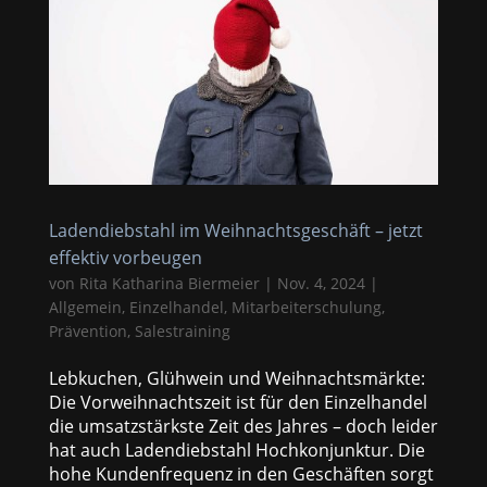
Ladendiebstahl im Weihnachtsgeschäft – jetzt
effektiv vorbeugen
von
Rita Katharina Biermeier
|
Nov. 4, 2024
|
Allgemein
,
Einzelhandel
,
Mitarbeiterschulung
,
Prävention
,
Salestraining
Lebkuchen, Glühwein und Weihnachtsmärkte:
Die Vorweihnachtszeit ist für den Einzelhandel
die umsatzstärkste Zeit des Jahres – doch leider
hat auch Ladendiebstahl Hochkonjunktur. Die
hohe Kundenfrequenz in den Geschäften sorgt