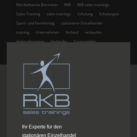
Rita Katharina Biermeier
RKB
RKB sales trainings
Sales Training
sales trainings
Schulung
Schulungen
Sport- und Familientag
stationärer Einzelhandel
training
Unternehmen
Verkauf
verkaufen
Verkaufstraining
Verkäufer
Zusatzartikel
Ihr Experte für den
stationären Einzelhandel