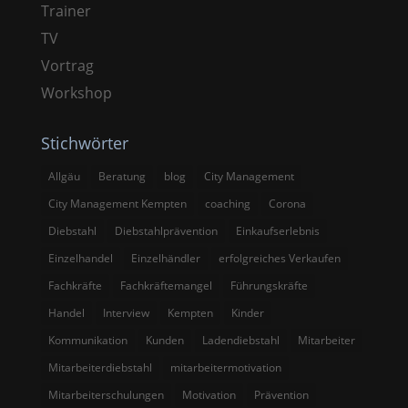
Trainer
TV
Vortrag
Workshop
Stichwörter
Allgäu
Beratung
blog
City Management
City Management Kempten
coaching
Corona
Diebstahl
Diebstahlprävention
Einkaufserlebnis
Einzelhandel
Einzelhändler
erfolgreiches Verkaufen
Fachkräfte
Fachkräftemangel
Führungskräfte
Handel
Interview
Kempten
Kinder
Kommunikation
Kunden
Ladendiebstahl
Mitarbeiter
Mitarbeiterdiebstahl
mitarbeitermotivation
Mitarbeiterschulungen
Motivation
Prävention