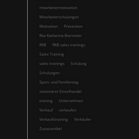
mitarbeitermotivation
Mitarbeiterschulungen
Motivation
Prävention
Rita Katharina Biermeier
RKB
RKB sales trainings
Sales Training
sales trainings
Schulung
Schulungen
Sport- und Familientag
stationärer Einzelhandel
training
Unternehmen
Verkauf
verkaufen
Verkaufstraining
Verkäufer
Zusatzartikel