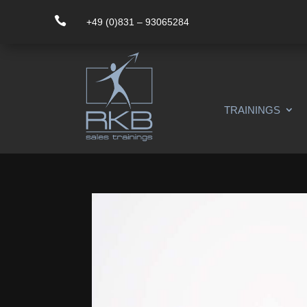

+49 (0)831 – 93065284
TRAININGS