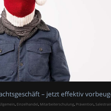
htsgeschäft – jetzt effektiv vorbeu
Allgemein
,
Einzelhandel
,
Mitarbeiterschulung
,
Prävention
,
Salestrai