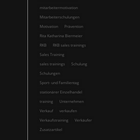
mitarbeitermotivation
Mitarbeiterschulungen
Motivation
Prävention
Rita Katharina Biermeier
RKB
RKB sales trainings
Sales Training
sales trainings
Schulung
Schulungen
Sport- und Familientag
stationärer Einzelhandel
training
Unternehmen
Verkauf
verkaufen
Verkaufstraining
Verkäufer
Zusatzartikel