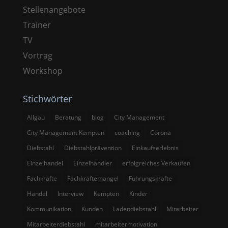
Stellenangebote
Trainer
TV
Vortrag
Workshop
Stichwörter
Allgäu
Beratung
blog
City Management
City Management Kempten
coaching
Corona
Diebstahl
Diebstahlprävention
Einkaufserlebnis
Einzelhandel
Einzelhändler
erfolgreiches Verkaufen
Fachkräfte
Fachkräftemangel
Führungskräfte
Handel
Interview
Kempten
Kinder
Kommunikation
Kunden
Ladendiebstahl
Mitarbeiter
Mitarbeiterdiebstahl
mitarbeitermotivation