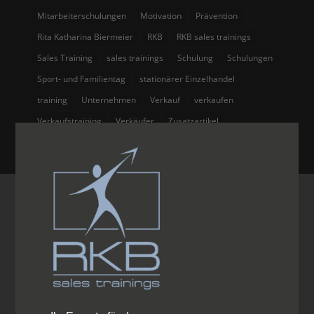
Mitarbeiterschulungen
Motivation
Prävention
Rita Katharina Biermeier
RKB
RKB sales trainings
Sales Training
sales trainings
Schulung
Schulungen
Sport- und Familientag
stationärer Einzelhandel
training
Unternehmen
Verkauf
verkaufen
Verkaufstraining
Verkäufer
Zusatzartikel