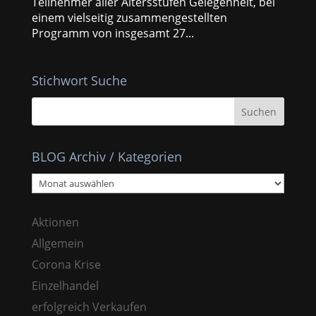
Teilnehmer aller Altersstufen Gelegenheit, bei
einem vielseitig zusammengestellten
Programm von insgesamt 27...
Stichwort Suche
BLOG Archiv / Kategorien
BLOG
Archiv
/
Aktionen
Kategorien
Allgemein
Corona Krise
Einzelhandel
erfolgreich Verkaufen