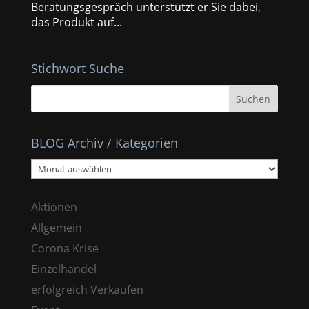
Beratungsgespräch unterstützt er Sie dabei,
das Produkt auf...
Stichwort Suche
BLOG Archiv / Kategorien
BLOG
Archiv
/
Aktionen
Kategorien
Allgemein
Corona Krise
Einzelhandel
erfolgreich Verkaufen