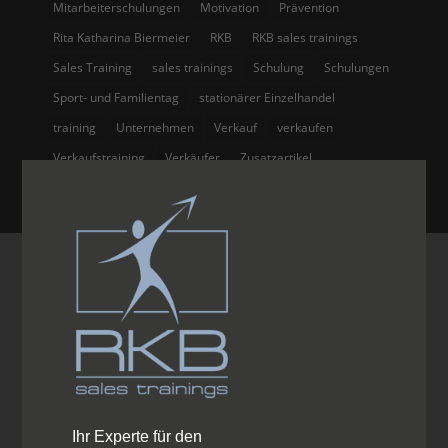
Mitarbeiterschulungen
Motivation
Prävention
Rita Katharina Biermeier
RKB
RKB sales trainings
Sales Training
sales trainings
Schulung
Schulungen
Sport- und Familientag
stationärer Einzelhandel
training
Unternehmen
Verkauf
verkaufen
Verkaufstraining
Verkäufer
Zusatzartikel
Ihr Experte für den