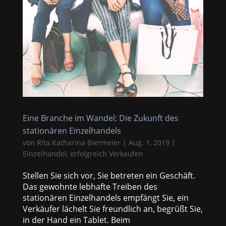
Eine Branche im Wandel: Die Zukunft des
stationären Einzelhandels
von
Rita Katharina Biermeier
|
Aug. 1, 2019
|
Einzelhandel
,
erfolgreich Verkaufen
Stellen Sie sich vor, Sie betreten ein Geschäft.
Das gewohnte lebhafte Treiben des
stationären Einzelhandels empfängt Sie, ein
Verkäufer lächelt Sie freundlich an, begrüßt Sie,
in der Hand ein Tablet. Beim