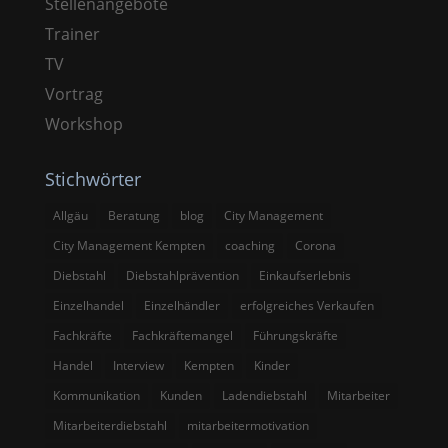
Stellenangebote
Trainer
TV
Vortrag
Workshop
Stichwörter
Allgäu
Beratung
blog
City Management
City Management Kempten
coaching
Corona
Diebstahl
Diebstahlprävention
Einkaufserlebnis
Einzelhandel
Einzelhändler
erfolgreiches Verkaufen
Fachkräfte
Fachkräftemangel
Führungskräfte
Handel
Interview
Kempten
Kinder
Kommunikation
Kunden
Ladendiebstahl
Mitarbeiter
Mitarbeiterdiebstahl
mitarbeitermotivation