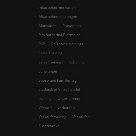
mitarbeitermotivation
Mitarbeiterschulungen
Motivation
Prävention
Rita Katharina Biermeier
RKB
RKB sales trainings
Sales Training
sales trainings
Schulung
Schulungen
Sport- und Familientag
stationärer Einzelhandel
training
Unternehmen
Verkauf
verkaufen
Verkaufstraining
Verkäufer
Zusatzartikel