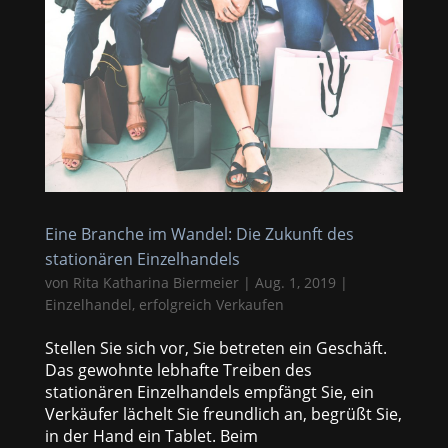
Eine Branche im Wandel: Die Zukunft des
stationären Einzelhandels
von
Rita Katharina Biermeier
|
Aug. 1, 2019
|
Einzelhandel
,
erfolgreich Verkaufen
Stellen Sie sich vor, Sie betreten ein Geschäft.
Das gewohnte lebhafte Treiben des
stationären Einzelhandels empfängt Sie, ein
Verkäufer lächelt Sie freundlich an, begrüßt Sie,
in der Hand ein Tablet. Beim