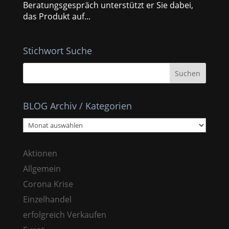
Beratungsgespräch unterstützt er Sie dabei,
das Produkt auf...
Stichwort Suche
BLOG Archiv / Kategorien
BLOG
Archiv
/
Aktionen
Kategorien
Allgemein
Corona Krise
Einzelhandel
erfolgreich Verkaufen