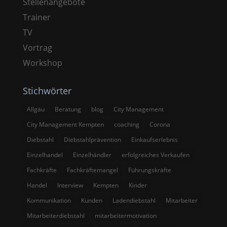
Stellenangebote
Trainer
TV
Vortrag
Workshop
Stichwörter
Allgäu
Beratung
blog
City Management
City Management Kempten
coaching
Corona
Diebstahl
Diebstahlprävention
Einkaufserlebnis
Einzelhandel
Einzelhändler
erfolgreiches Verkaufen
Fachkräfte
Fachkräftemangel
Führungskräfte
Handel
Interview
Kempten
Kinder
Kommunikation
Kunden
Ladendiebstahl
Mitarbeiter
Mitarbeiterdiebstahl
mitarbeitermotivation