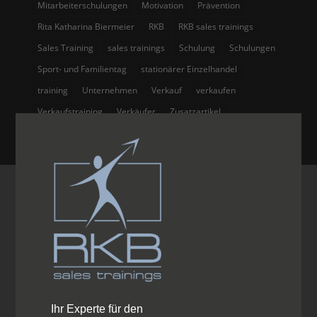
Mitarbeiterschulungen
Motivation
Prävention
Rita Katharina Biermeier
RKB
RKB sales trainings
Sales Training
sales trainings
Schulung
Schulungen
Sport- und Familientag
stationärer Einzelhandel
training
Unternehmen
Verkauf
verkaufen
Verkaufstraining
Verkäufer
Zusatzartikel
Ihr Experte für den