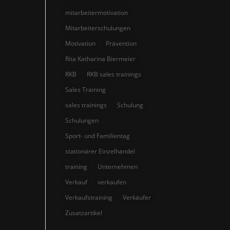
mitarbeitermotivation
Mitarbeiterschulungen
Motivation
Prävention
Rita Katharina Biermeier
RKB
RKB sales trainings
Sales Training
sales trainings
Schulung
Schulungen
Sport- und Familientag
stationärer Einzelhandel
training
Unternehmen
Verkauf
verkaufen
Verkaufstraining
Verkäufer
Zusatzartikel