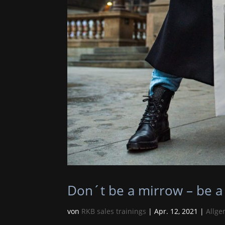
Don´t be a mirrow – be a
von
RKB sales trainings
|
Apr. 12, 2021
|
Allge