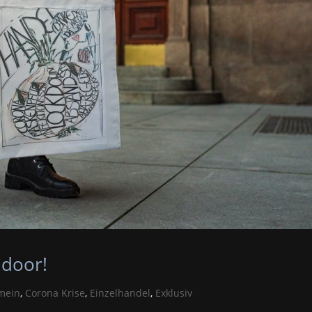
 door!
mein
,
Corona Krise
,
Einzelhandel
,
Exklusiv