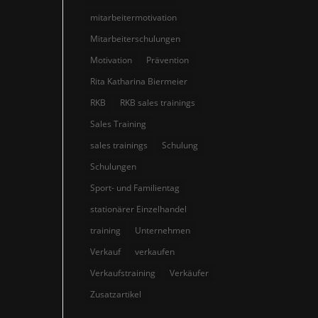
mitarbeitermotivation
Mitarbeiterschulungen
Motivation
Prävention
Rita Katharina Biermeier
RKB
RKB sales trainings
Sales Training
sales trainings
Schulung
Schulungen
Sport- und Familientag
stationärer Einzelhandel
training
Unternehmen
Verkauf
verkaufen
Verkaufstraining
Verkäufer
Zusatzartikel