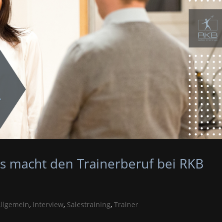
s macht den Trainerberuf bei RKB
llgemein
,
Interview
,
Salestraining
,
Trainer