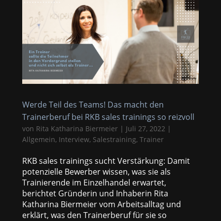
Werde Teil des Teams! Das macht den
Trainerberuf bei RKB sales trainings so reizvoll
von
Rita Katharina Biermeier
|
Juli 27, 2022
|
Allgemein
,
Interview
,
Salestraining
,
Trainer
RKB sales trainings sucht Verstärkung: Damit
potenzielle Bewerber wissen, was sie als
Trainierende im Einzelhandel erwartet,
berichtet Gründerin und Inhaberin Rita
Katharina Biermeier vom Arbeitsalltag und
erklärt, was den Trainerberuf für sie so