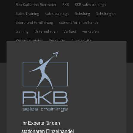
Rita Katharina Biermeier
RKB
RKB sales trainings
Sales Training
sales trainings
Schulung
Schulungen
Sport- und Familientag
stationärer Einzelhandel
training
Unternehmen
Verkauf
verkaufen
Verkaufstraining
Verkäufer
Zusatzartikel
Ihr Experte für den
stationären Einzelhandel