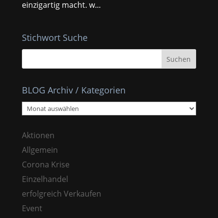
einzigartig macht. w...
Stichwort Suche
BLOG Archiv / Kategorien
BLOG
Archiv
/
Aktionen
Kategorien
Allgemein
Corona Krise
Einzelhandel
erfolgreich Verkaufen
Event