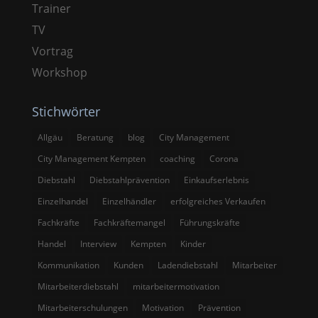
Trainer
TV
Vortrag
Workshop
Stichwörter
Allgäu
Beratung
blog
City Management
City Management Kempten
coaching
Corona
Diebstahl
Diebstahlprävention
Einkaufserlebnis
Einzelhandel
Einzelhändler
erfolgreiches Verkaufen
Fachkräfte
Fachkräftemangel
Führungskräfte
Handel
Interview
Kempten
Kinder
Kommunikation
Kunden
Ladendiebstahl
Mitarbeiter
Mitarbeiterdiebstahl
mitarbeitermotivation
Mitarbeiterschulungen
Motivation
Prävention